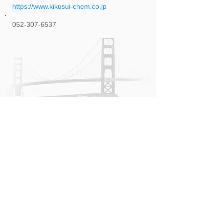
https://www.kikusui-chem.co.jp
052-307-6537
橋梁等の鋼構造物だけではなく、建築物向け
の塗膜剥離剤も提供できます。上述のＵＲＬ
からお問合せください。
・設立趣旨
・研究会概要
・剥離動画
・技術資料
・活動／情報
・会員名簿