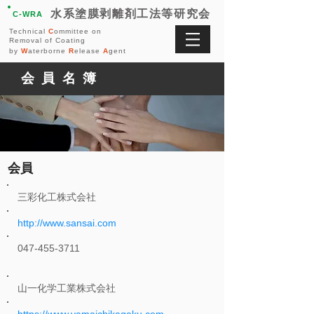
水系塗膜剥離剤工法等研究会
C-WRA
Technical
C
ommittee on
Removal of Coating
by
W
aterborne
R
elease
A
gent
会員名簿
会員
三彩化工株式会社
http://www.sansai.com
047-455-3711
山一化学工業株式会社